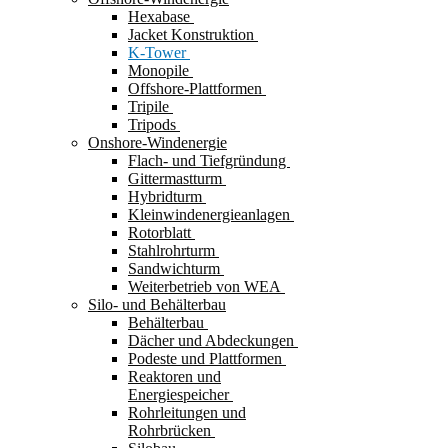
Hexabase
Jacket Konstruktion
K-Tower
Monopile
Offshore-Plattformen
Tripile
Tripods
Onshore-Windenergie
Flach- und Tiefgründung
Gittermastturm
Hybridturm
Kleinwindenergieanlagen
Rotorblatt
Stahlrohrturm
Sandwichturm
Weiterbetrieb von WEA
Silo- und Behälterbau
Behälterbau
Dächer und Abdeckungen
Podeste und Plattformen
Reaktoren und
Energiespeicher
Rohrleitungen und
Rohrbrücken