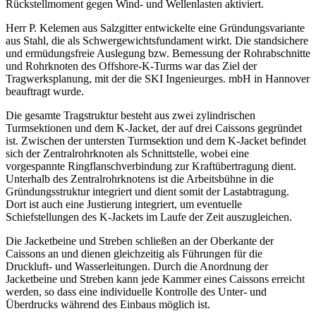
Rückstellmoment gegen Wind- und Wellenlasten aktiviert.
Herr P. Kelemen aus Salzgitter entwickelte eine Gründungsvariante
aus Stahl, die als Schwergewichtsfundament wirkt. Die standsichere
und ermüdungsfreie Auslegung bzw. Bemessung der Rohrabschnitte
und Rohrknoten des Offshore-K-Turms war das Ziel der
Tragwerksplanung, mit der die SKI Ingenieurges. mbH in Hannover
beauftragt wurde.
Die gesamte Tragstruktur besteht aus zwei zylindrischen
Turmsektionen und dem K-Jacket, der auf drei Caissons gegründet
ist. Zwischen der untersten Turmsektion und dem K-Jacket befindet
sich der Zentralrohrknoten als Schnittstelle, wobei eine
vorgespannte Ringflanschverbindung zur Kraftübertragung dient.
Unterhalb des Zentralrohrknotens ist die Arbeitsbühne in die
Gründungsstruktur integriert und dient somit der Lastabtragung.
Dort ist auch eine Justierung integriert, um eventuelle
Schiefstellungen des K-Jackets im Laufe der Zeit auszugleichen.
Die Jacketbeine und Streben schließen an der Oberkante der
Caissons an und dienen gleichzeitig als Führungen für die
Druckluft- und Wasserleitungen. Durch die Anordnung der
Jacketbeine und Streben kann jede Kammer eines Caissons erreicht
werden, so dass eine individuelle Kontrolle des Unter- und
Überdrucks während des Einbaus möglich ist.