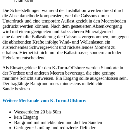
Draufsicht
Die Schiefstellungen während der Installation werden direkt durch
die Absenkmethode kompensiert, weil die Caissons durch
Unterdruck und eine temporäre Auflast gezielt in den Meeresboden
gedrückt werden können. Nach dem gesteuerten Absenkvorgang
wird mit einem geeigneten und kolksicheren Mineralgemisch
eine dauerhafte Ballastierung der Caissons vorgenommen, um gegen
die abhebenden Kräfte infolge Wind- und Wellenlasten ein
ausreichendes Schwergewicht und rückstellendes Moment zu
erhalten. Hierbei ist nicht nur die Ballastmasse, sondern auch der
Hebelarm entscheidend.
Als Einsatzgebiete für den K-Turm-Offshore werden Standorte in
der Nordsee und anderen Meeren bevorzugt, die eine geringe
maritime Schicht aufweisen. Ein Eisgang sollte ausgeschlossen sein.
Der tragfähige Baugrund muss mindestens mitteldichte
Sande besitzen.
Weitere Merkmale vom K-Turm-Offshore:
Wasssertiefen 20 bis 50m
kein Eisgang
Baugrund mit mitteldichten und dichten Sanden
Geringerer Umfang und reduzierte Tiefe der