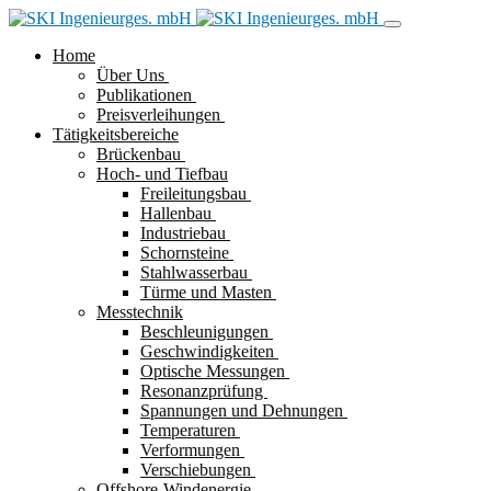
Home
Über Uns
Publikationen
Preisverleihungen
Tätigkeitsbereiche
Brückenbau
Hoch- und Tiefbau
Freileitungsbau
Hallenbau
Industriebau
Schornsteine
Stahlwasserbau
Türme und Masten
Messtechnik
Beschleunigungen
Geschwindigkeiten
Optische Messungen
Resonanzprüfung
Spannungen und Dehnungen
Temperaturen
Verformungen
Verschiebungen
Offshore-Windenergie