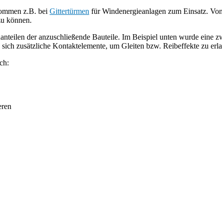
kommen z.B. bei
Gittertürmen
für Windenergieanlagen zum Einsatz. Von 
 zu können.
anteilen der anzuschließende Bauteile. Im Beispiel unten wurde eine 
ich zusätzliche Kontaktelemente, um Gleiten bzw. Reibeffekte zu erl
ich:
eren