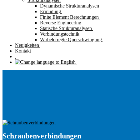
Strukturanalysen
Dynamische Strukturanalysen
Ermüdung
Finite Element Berechnungen
Reverse Engineering
Statische Strukturanalysen
Verbindungstechnik
Wirbelerregte Querschwingung
Neuigkeiten
Kontakt
Schraubenverbindungen