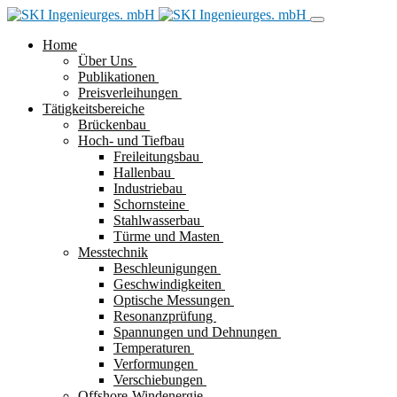
Home
Über Uns
Publikationen
Preisverleihungen
Tätigkeitsbereiche
Brückenbau
Hoch- und Tiefbau
Freileitungsbau
Hallenbau
Industriebau
Schornsteine
Stahlwasserbau
Türme und Masten
Messtechnik
Beschleunigungen
Geschwindigkeiten
Optische Messungen
Resonanzprüfung
Spannungen und Dehnungen
Temperaturen
Verformungen
Verschiebungen
Offshore-Windenergie