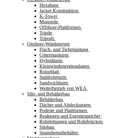
Hexabase
Jacket Konstruktion
K-Tower
Monopile
Offshore-Plattformen
Tripile
Tripods
Onshore-Windenergie
Flach- und Tiefgründung
Gittermastturm
Hybridturm
Kleinwindenergieanlagen
Rotorblatt
Stahlrohrturm
Sandwichturm
Weiterbetrieb von WEA
Silo- und Behälterbau
Behälterbau
Dächer und Abdeckungen
Podeste und Plattformen
Reaktoren und Energiespeicher
Rohrleitungen und Rohrbrücken
Silobau
Spannbetonbehälter