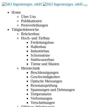
Home
Über Uns
Publikationen
Preisverleihungen
Tätigkeitsbereiche
Brückenbau
Hoch- und Tiefbau
Freileitungsbau
Hallenbau
Industriebau
Schornsteine
Stahlwasserbau
Türme und Masten
Messtechnik
Beschleunigungen
Geschwindigkeiten
Optische Messungen
Resonanzprüfung
Spannungen und Dehnungen
Temperaturen
Verformungen
Verschiebungen
Offshore-Windenergie