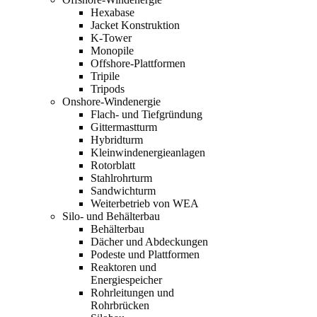
Hexabase
Jacket Konstruktion
K-Tower
Monopile
Offshore-Plattformen
Tripile
Tripods
Onshore-Windenergie
Flach- und Tiefgründung
Gittermastturm
Hybridturm
Kleinwindenergieanlagen
Rotorblatt
Stahlrohrturm
Sandwichturm
Weiterbetrieb von WEA
Silo- und Behälterbau
Behälterbau
Dächer und Abdeckungen
Podeste und Plattformen
Reaktoren und
Energiespeicher
Rohrleitungen und
Rohrbrücken