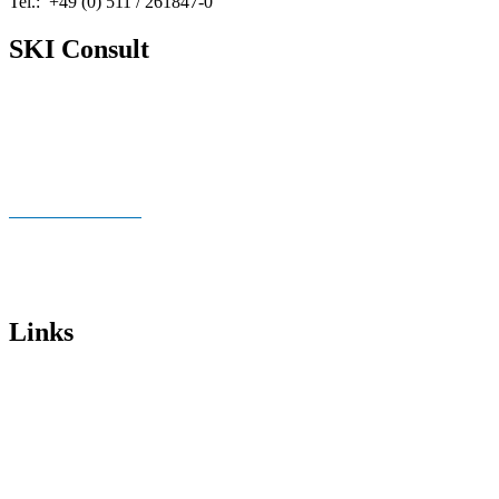
Tel.: +49 (0) 511 / 261847-0
SKI Consult
Über Uns
Neuigkeiten
Publikationen
Cookie Richtlinien
Impressum
Datenschutz
Links
Institut für Stahlbau – Universität Hannover
BWE Sachverständigen-beirat
Fachhochschule Kiel
Ingenieurkammer Niedersachsen