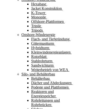
Hexabase
Jacket Konstruktion
K-Tower
Monopile
Offshore-Plattformen
Tripile
Tripods
Onshore-Windenergie
Flach- und Tiefgründung
Gittermastturm
Hybridturm
Kleinwindenergieanlagen
Rotorblatt
Stahlrohrturm
Sandwichturm
Weiterbetrieb von WEA
Silo- und Behälterbau
Behälterbau
Dächer und Abdeckungen
Podeste und Plattformen
Reaktoren und
Energiespeicher
Rohrleitungen und
Rohrbrücken