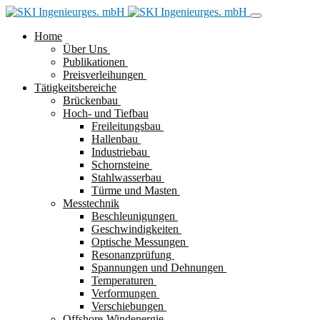
Home
Über Uns
Publikationen
Preisverleihungen
Tätigkeitsbereiche
Brückenbau
Hoch- und Tiefbau
Freileitungsbau
Hallenbau
Industriebau
Schornsteine
Stahlwasserbau
Türme und Masten
Messtechnik
Beschleunigungen
Geschwindigkeiten
Optische Messungen
Resonanzprüfung
Spannungen und Dehnungen
Temperaturen
Verformungen
Verschiebungen
Offshore-Windenergie