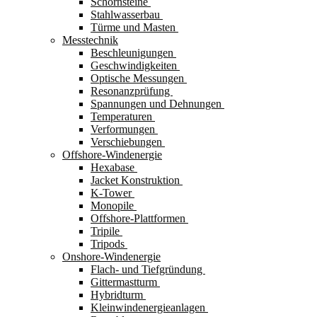
Schornsteine
Stahlwasserbau
Türme und Masten
Messtechnik
Beschleunigungen
Geschwindigkeiten
Optische Messungen
Resonanzprüfung
Spannungen und Dehnungen
Temperaturen
Verformungen
Verschiebungen
Offshore-Windenergie
Hexabase
Jacket Konstruktion
K-Tower
Monopile
Offshore-Plattformen
Tripile
Tripods
Onshore-Windenergie
Flach- und Tiefgründung
Gittermastturm
Hybridturm
Kleinwindenergieanlagen