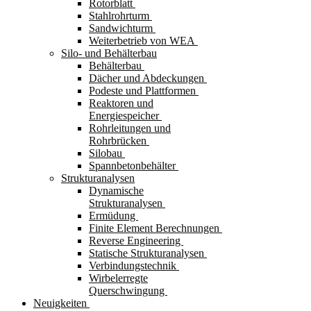
Rotorblatt
Stahlrohrturm
Sandwichturm
Weiterbetrieb von WEA
Silo- und Behälterbau
Behälterbau
Dächer und Abdeckungen
Podeste und Plattformen
Reaktoren und
Energiespeicher
Rohrleitungen und
Rohrbrücken
Silobau
Spannbetonbehälter
Strukturanalysen
Dynamische
Strukturanalysen
Ermüdung
Finite Element Berechnungen
Reverse Engineering
Statische Strukturanalysen
Verbindungstechnik
Wirbelerregte
Querschwingung
Neuigkeiten